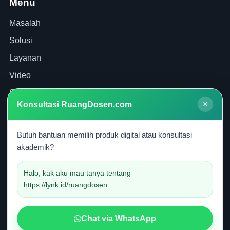
Menu
Masalah
Solusi
Layanan
Video
Shop
×
Konsultasi RuangDosen.com
Artikel
Butuh bantuan memilih produk digital atau konsultasi
Kontak
akademik?
WhatsApp
Halo, kak aku mau tanya tentang
lynk.id/ruangdosen
https://lynk.id/ruangdosen
ruangdosen@yahoo.com
www.RuangDosen.com
Chat via WhatsApp